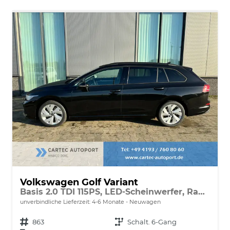
Volkswagen Golf Variant
Basis 2.0 TDI 115PS, LED-Scheinwerfer, Radio Composition 10,3" + Wireless App-Connect, Parksensoren vorne und hinten, Climatronic, M-Lederlenkrad, Digitales Cockpit, Reserverad, Dachreling
unverbindliche Lieferzeit: 4-6 Monate
Neuwagen
Fahrzeugnr.
863
Getriebe
Schalt. 6-Gang