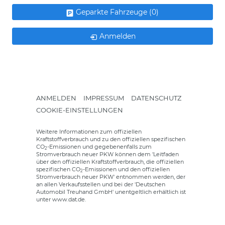
Geparkte Fahrzeuge (
0
)
Anmelden
ANMELDEN
IMPRESSUM
DATENSCHUTZ
COOKIE-EINSTELLUNGEN
Weitere Informationen zum offiziellen
Kraftstoffverbrauch und zu den offiziellen spezifischen
CO
-Emissionen und gegebenenfalls zum
2
Stromverbrauch neuer PKW können dem 'Leitfaden
über den offiziellen Kraftstoffverbrauch, die offiziellen
spezifischen CO
-Emissionen und den offiziellen
2
Stromverbrauch neuer PKW' entnommen werden, der
an allen Verkaufsstellen und bei der 'Deutschen
Automobil Treuhand GmbH' unentgeltlich erhältlich ist
unter www.dat.de.