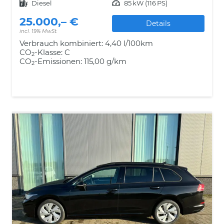
Kraftstoff
Diesel
Leistung
85 kW (116 PS)
25.000,– €
Details
incl. 19% MwSt.
Verbrauch kombiniert:
4,40 l/100km
CO
-Klasse:
C
2
CO
-Emissionen:
115,00 g/km
2