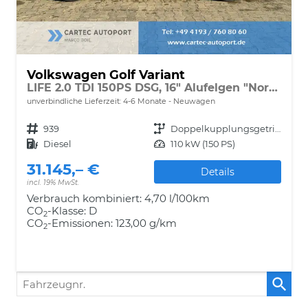
Volkswagen Golf Variant
LIFE 2.0 TDI 150PS DSG, 16" Alufelgen "Norfolk", Adaptiver Tempomat ACC, Sicht-Paket, Digital Cockpit Pro, LED-Scheinwerfer, Radio Composition 10,3" + Wireless App-Connect, Parksensoren vorne und hinten, Climatronic, M-Lederlenkrad, Reserverad, Dachreling
unverbindliche Lieferzeit: 4-6 Monate
Neuwagen
Fahrzeugnr.
939
Getriebe
Doppelkupplungsgetriebe (DSG)
Kraftstoff
Diesel
Leistung
110 kW (150 PS)
31.145,– €
Details
incl. 19% MwSt.
Verbrauch kombiniert:
4,70 l/100km
CO
-Klasse:
D
2
CO
-Emissionen:
123,00 g/km
2
Fahrzeugnr.