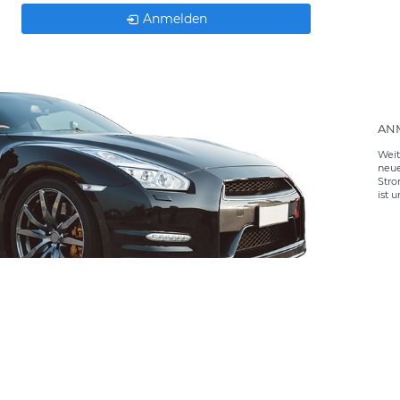
Anmelden
AN
Weit
neue
Stro
ist 