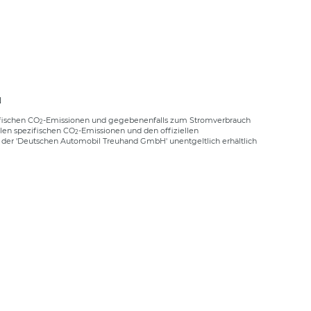
N
ifischen CO
-Emissionen und gegebenenfalls zum Stromverbrauch
2
llen spezifischen CO
-Emissionen und den offiziellen
2
der 'Deutschen Automobil Treuhand GmbH' unentgeltlich erhältlich