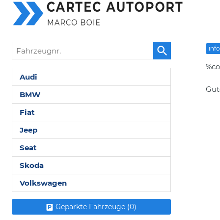
Fahrzeugnr.
inf
%co
Audi
Gut
BMW
Fiat
Jeep
Seat
Skoda
Volkswagen
Geparkte Fahrzeuge (
0
)