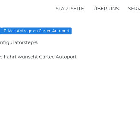
STARTSEITE
ÜBER UNS
SERV
o
E-Mail-Anfrage an Cartec Autoport
nfiguratorstep%
e Fahrt wünscht Cartec Autoport.