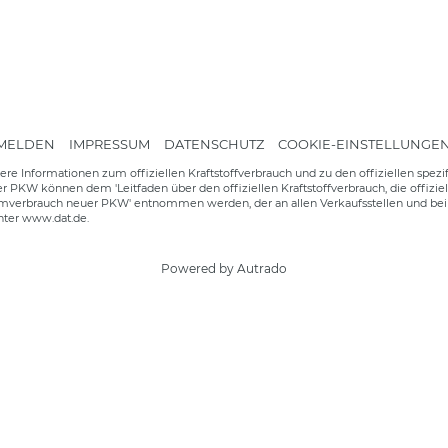
MELDEN
IMPRESSUM
DATENSCHUTZ
COOKIE-EINSTELLUNGE
ere Informationen zum offiziellen Kraftstoffverbrauch und zu den offiziellen spez
r PKW können dem 'Leitfaden über den offiziellen Kraftstoffverbrauch, die offizie
mverbrauch neuer PKW' entnommen werden, der an allen Verkaufsstellen und bei 
unter www.dat.de.
Powered by Autrado