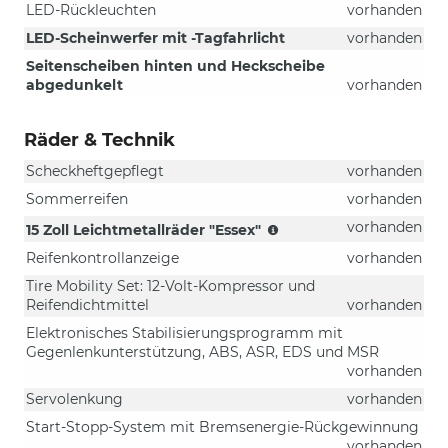
LED-Rückleuchten
vorhanden
LED-Scheinwerfer mit -Tagfahrlicht
vorhanden
Seitenscheiben hinten und Heckscheibe
abgedunkelt
vorhanden
Räder & Technik
Scheckheftgepflegt
vorhanden
Sommerreifen
vorhanden
(Bereifung
vorhanden
15 Zoll Leichtmetallräder "Essex"
185/65
Reifenkontrollanzeige
vorhanden
R15)
Tire Mobility Set: 12-Volt-Kompressor und
Reifendichtmittel
vorhanden
Elektronisches Stabilisierungsprogramm mit
Gegenlenkunterstützung, ABS, ASR, EDS und MSR
vorhanden
Servolenkung
vorhanden
Start-Stopp-System mit Bremsenergie-Rückgewinnung
vorhanden