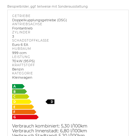
Beispielbilder, ggf. teilweise mit Sonderausstattung
GETRIEBE
Doppelkupplungsgetriebe (DSG)
ANTRIEBSACHSE
Frontantrieb
ZYLINDER
3
SCHADSTOFFKLASSE
Euro 6 EA
HUBRAUM
999 ccm
LEISTUNG
70 kW (95 PS)
KRAFTSTOFF
Benzin
KATEGORIE
Kleinwagen
Verbrauch kombiniert:
5,30 l/100km
Verbrauch Innenstadt:
6,80 l/100km
Verbrauch Stadtrand:
5,20 l/100km