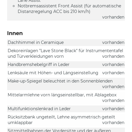
Lane Assist
Notbremsassistent Front Assist (für automatische
Distanzregelung ACC bis 210 km/h)
vorhanden
Innen
Dachhimmel in Ceramique
vorhanden
Dekoreinlagen "Lave Stone Black" für Instrumententafel
und Türverkleidungen vorn
vorhanden
Handbremshebelgriff in Leder
vorhanden
Lenksäule mit Höhen- und Längseinstellung
vorhanden
Make-up-Spiegel beleuchtet in den Sonnenblenden
vorhanden
Mittelarmlehne vorn längseinstellbar, mit Ablagebox
vorhanden
Multifunktionslenkrad in Leder
vorhanden
Rücksitzbank ungeteilt, Lehne asymmetrisch geteilt
umklappbar
vorhanden
Sitzmittelbahnen der Vordersitze und der äußeren