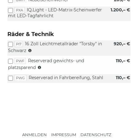
IQ.Light - LED-Matrix-Scheinwerfer
1.200,– €
PXA
mit LED-Tagfahrlicht
Räder & Technik
16 Zoll Leichtmetallräder "Torsby" in
920,– €
PI7
(Bereifung
Schwarz
195/55
Reserverad gewichts- und
110,– €
R16)
PWF
(15
platzsparend
Zoll)
Reserverad in Fahrbereifung, Stahl
110,– €
PWG
ANMELDEN
IMPRESSUM
DATENSCHUTZ