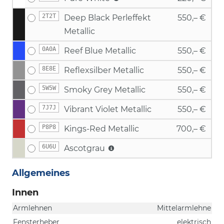
2T2T
Deep Black Perleffekt
550,– €
Metallic
0A0A
Reef Blue Metallic
550,– €
8E8E
Reflexsilber Metallic
550,– €
5W5W
Smoky Grey Metallic
550,– €
7J7J
Vibrant Violet Metallic
550,– €
P8P8
Kings-Red Metallic
700,– €
6U6U
Ascotgrau
Allgemeines
Innen
Armlehnen
Mittelarmlehne
Fensterheber
elektrisch