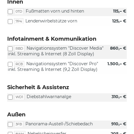
Innen
Fußmatten vorn und hinten
115,– €
0TD
Lendenwirbelstütze vorn
125,– €
7P4
Infotainment & Kommunikation
Navigationssystem "Discover Media"
860,– €
RBD
inkl. Streaming & Internet (8 Zoll Display)
Navigationssystem "Discover Pro"
1.500,– €
RCB
inkl. Streaming & Internet (9,2 Zoll Display)
Sicherheit & Assistenz
Diebstahlwarnanalge
310,– €
WD1
Außen
Panorama-Austell-/Schiebedach
910,– €
3FB
Nebelscheinwerfer
205,– €
8WH