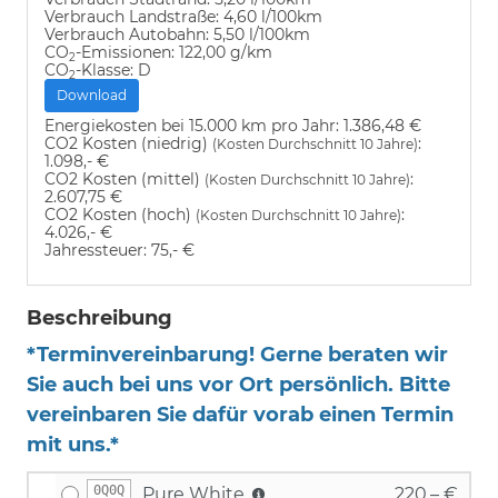
Verbrauch Landstraße:
4,60 l/100km
Verbrauch Autobahn:
5,50 l/100km
CO
-Emissionen:
122,00 g/km
2
CO
-Klasse:
D
2
Download
Energiekosten bei 15.000 km pro Jahr:
1.386,48 €
CO2 Kosten (niedrig)
:
(Kosten Durchschnitt 10 Jahre)
1.098,- €
CO2 Kosten (mittel)
:
(Kosten Durchschnitt 10 Jahre)
2.607,75 €
CO2 Kosten (hoch)
:
(Kosten Durchschnitt 10 Jahre)
4.026,- €
Jahressteuer:
75,- €
Beschreibung
*Terminvereinbarung! Gerne beraten wir
Sie auch bei uns vor Ort persönlich. Bitte
vereinbaren Sie dafür vorab einen Termin
mit uns.*
0Q0Q
Pure White
220,– €