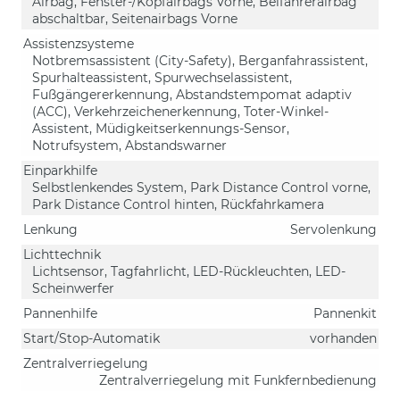
Airbag, Fenster-/Kopfairbags Vorne, Beifahrerairbag
abschaltbar, Seitenairbags Vorne
Assistenzsysteme
Notbremsassistent (City-Safety), Berganfahrassistent,
Spurhalteassistent, Spurwechselassistent,
Fußgängererkennung, Abstandstempomat adaptiv
(ACC), Verkehrzeichenerkennung, Toter-Winkel-
Assistent, Müdigkeitserkennungs-Sensor,
Notrufsystem, Abstandswarner
Einparkhilfe
Selbstlenkendes System, Park Distance Control vorne,
Park Distance Control hinten, Rückfahrkamera
Lenkung
Servolenkung
Lichttechnik
Lichtsensor, Tagfahrlicht, LED-Rückleuchten, LED-
Scheinwerfer
Pannenhilfe
Pannenkit
Start/Stop-Automatik
vorhanden
Zentralverriegelung
Zentralverriegelung mit Funkfernbedienung